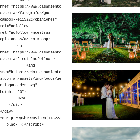
        Leé <a 
href="https://www.casamiento
s.com.ar/fotografos/gus-
campos--e115222/opiniones" 
rel="nofollow" 
rel="nofollow">nuestras 
opiniones</a> en &nbsp;

        <a 
href='https://www.casamiento
s.com.ar' rel="nofollow">

            <img 
src="https://cdn1.casamiento
s.com.ar/assets/img/logos/ge
n_logoHeader.svg" 
height="20">

        </a>

    </div>

</div>

<script>wpShowReviews(115222