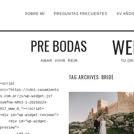
SOBRE MÍ
PREGUNTAS FRECUENTES
XV AÑO
WE
PRE BODAS
AMAR. VIVIR. REIR.
TU GR
TAG ARCHIVES:
BRIDE
<script 
src="https://cdn1.casamiento
s.com.ar/js/wp-widget.js?
symfnw-AR53-1-20250224-
017_www_m_"></script>

<div id="wp-widget-reviews">

    <div id="wp-widget-
preview">
