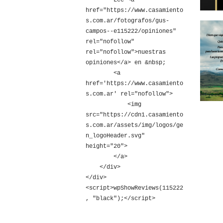
        Leé <a 
href="https://www.casamiento
s.com.ar/fotografos/gus-
campos--e115222/opiniones" 
rel="nofollow" 
rel="nofollow">nuestras 
opiniones</a> en &nbsp;

        <a 
href='https://www.casamiento
s.com.ar' rel="nofollow">

            <img 
src="https://cdn1.casamiento
s.com.ar/assets/img/logos/ge
n_logoHeader.svg" 
height="20">

        </a>

    </div>

</div>

<script>wpShowReviews(115222