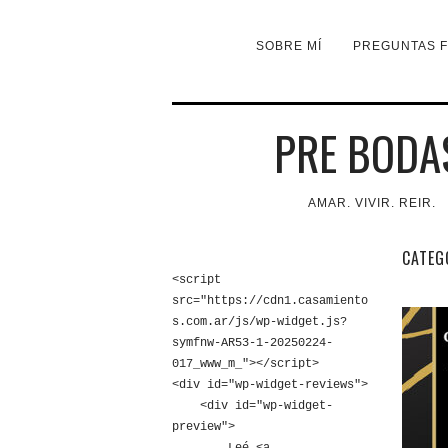
SOBRE MÍ
PREGUNTAS 
PRE BODA
AMAR. VIVIR. REIR.
CATEG
<script 
src="https://cdn1.casamiento
s.com.ar/js/wp-widget.js?
symfnw-AR53-1-20250224-
017_www_m_"></script>

<div id="wp-widget-reviews">

    <div id="wp-widget-
preview">
