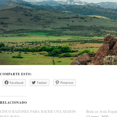
COMPARTE ESTO:
Facebook
Twitter
Pinterest
RELACIONADO
CINCO RAZONES PARA HACER UNA SESION
Boda en Avila Españ
POST BODA
13 enero, 2020