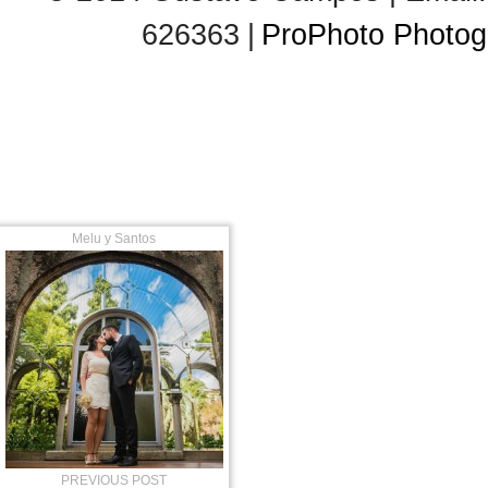
626363
|
ProPhoto Photog
Melu y Santos
PREVIOUS POST