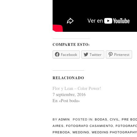
COMPARTE ESTO:
Facebook
Twitter
Pinterest
RELACIONADO
Flor y Lean – Color Power!
7 septiembre, 2016
En «Post boda»
BY
ADMIN
POSTED IN:
BODAS
,
CIVIL
,
PRE BO
AIRES
,
FOTOGRAFO CASAMIENTO
,
FOTOGRAFO
PREBODA
,
WEDDING
,
WEDDING PHOTOGRAPHY