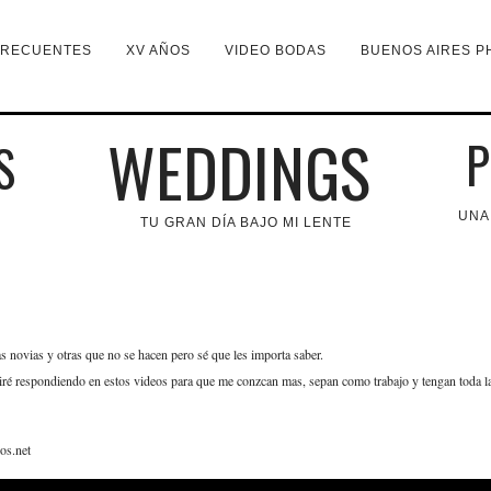
FRECUENTES
XV AÑOS
VIDEO BODAS
BUENOS AIRES P
WEDDINGS
P
S
UNA
TU GRAN DÍA BAJO MI LENTE
novias y otras que no se hacen pero sé que les importa saber.
s iré respondiendo en estos videos para que me conzcan mas, sepan como trabajo y tengan toda l
os.net