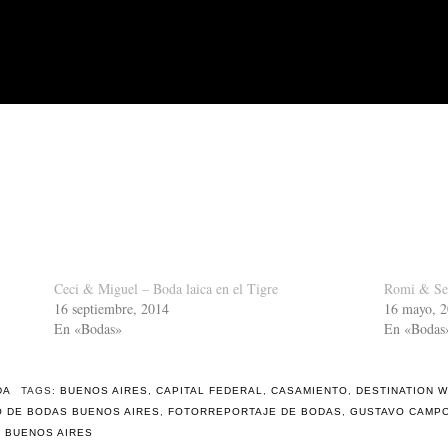
Ceci & Miguel – Boda laica en el Tigre
Romi & Seb
16 septiembre, 2014
16 mayo, 
En «Bodas»
En «Bodas
DA
TAGS:
BUENOS AIRES
,
CAPITAL FEDERAL
,
CASAMIENTO
,
DESTINATION 
 DE BODAS BUENOS AIRES
,
FOTORREPORTAJE DE BODAS
,
GUSTAVO CAMP
 BUENOS AIRES