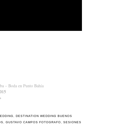
a – Boda en Punto Bahía
2015
»
WEDDING
,
DESTINATION WEDDING BUENOS
OS
,
GUSTAVO CAMPOS FOTOGRAFO
,
SESIONES