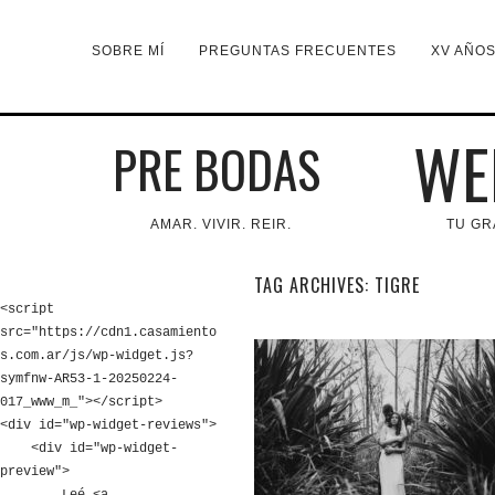
SOBRE MÍ
PREGUNTAS FRECUENTES
XV AÑO
WE
PRE BODAS
AMAR. VIVIR. REIR.
TU GR
TAG ARCHIVES:
TIGRE
<script 
src="https://cdn1.casamiento
s.com.ar/js/wp-widget.js?
symfnw-AR53-1-20250224-
017_www_m_"></script>

<div id="wp-widget-reviews">

    <div id="wp-widget-
preview">
