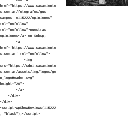
        Leé <a 
href="https://www.casamiento
s.com.ar/fotografos/gus-
campos--e115222/opiniones" 
rel="nofollow" 
rel="nofollow">nuestras 
opiniones</a> en &nbsp;

        <a 
href='https://www.casamiento
s.com.ar' rel="nofollow">

            <img 
src="https://cdn1.casamiento
s.com.ar/assets/img/logos/ge
n_logoHeader.svg" 
height="20">

        </a>

    </div>

</div>

<script>wpShowReviews(115222