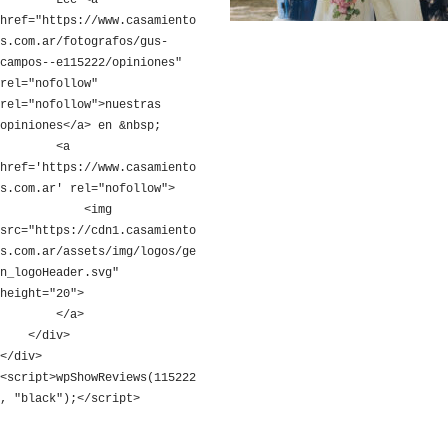
        Leé <a 
href="https://www.casamiento
s.com.ar/fotografos/gus-
campos--e115222/opiniones" 
rel="nofollow" 
rel="nofollow">nuestras 
opiniones</a> en &nbsp;

        <a 
href='https://www.casamiento
s.com.ar' rel="nofollow">

            <img 
src="https://cdn1.casamiento
s.com.ar/assets/img/logos/ge
n_logoHeader.svg" 
height="20">

        </a>

    </div>

</div>

<script>wpShowReviews(115222