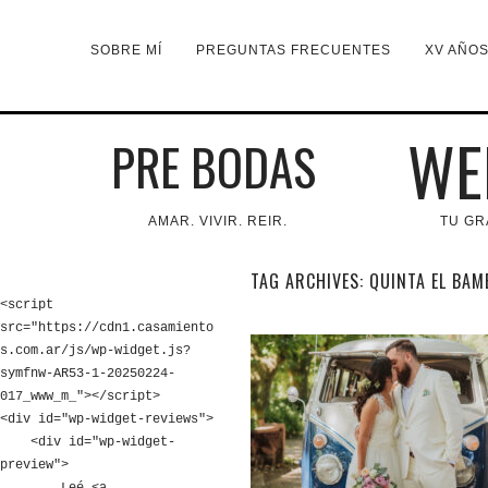
SOBRE MÍ
PREGUNTAS FRECUENTES
XV AÑO
WE
PRE BODAS
AMAR. VIVIR. REIR.
TU GR
TAG ARCHIVES:
QUINTA EL BA
<script 
src="https://cdn1.casamiento
s.com.ar/js/wp-widget.js?
symfnw-AR53-1-20250224-
017_www_m_"></script>

<div id="wp-widget-reviews">

    <div id="wp-widget-
preview">
