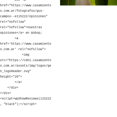
        Leé <a 
href="https://www.casamiento
s.com.ar/fotografos/gus-
campos--e115222/opiniones" 
rel="nofollow" 
rel="nofollow">nuestras 
opiniones</a> en &nbsp;

        <a 
href='https://www.casamiento
s.com.ar' rel="nofollow">

            <img 
src="https://cdn1.casamiento
s.com.ar/assets/img/logos/ge
n_logoHeader.svg" 
height="20">

        </a>

    </div>

</div>

<script>wpShowReviews(115222