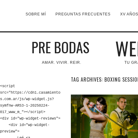
SOBRE MÍ
PREGUNTAS FRECUENTES
XV AÑO
WE
PRE BODAS
AMAR. VIVIR. REIR.
TU GR
TAG ARCHIVES:
BOXING SESSIO
<script 
src="https://cdn1.casamiento
s.com.ar/js/wp-widget.js?
symfnw-AR53-1-20250224-
017_www_m_"></script>

<div id="wp-widget-reviews">

    <div id="wp-widget-
preview">
