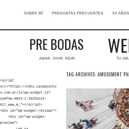
SOBRE MÍ
PREGUNTAS FRECUENTES
XV AÑO
WE
PRE BODAS
AMAR. VIVIR. REIR.
TU GR
TAG ARCHIVES:
AMUSEMENT PA
<script 
src="https://cdn1.casamiento
s.com.ar/js/wp-widget.js?
symfnw-AR53-1-20250224-
017_www_m_"></script>

<div id="wp-widget-reviews">

    <div id="wp-widget-
preview">
